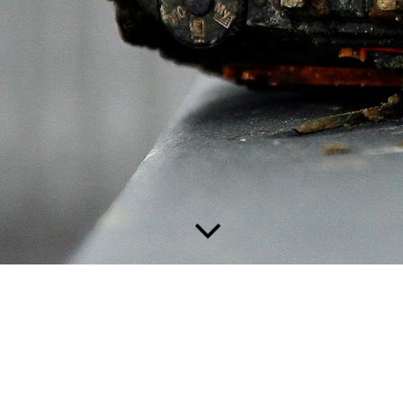
//
Allgä
u
Allerlei